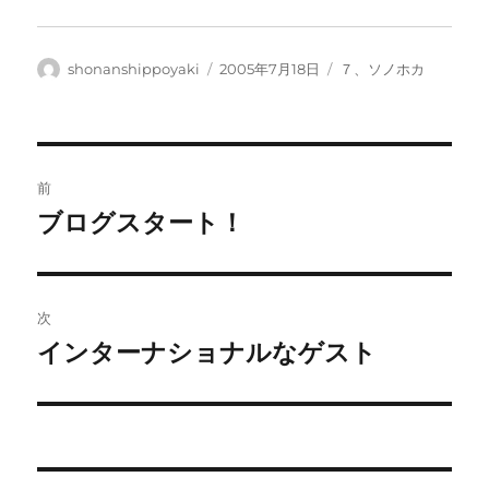
投
投
カ
shonanshippoyaki
2005年7月18日
７、ソノホカ
稿
稿
テ
者
日:
ゴ
リ
ー
投
前
稿
ブログスタート！
前
の
ナ
投
ビ
稿:
次
ゲ
インターナショナルなゲスト
次
の
ー
投
シ
稿:
ョ