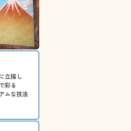
に立描し
で彩る
アムな技法