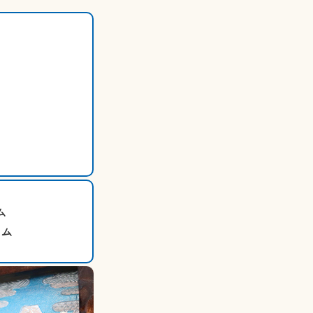
）
ム
ーム