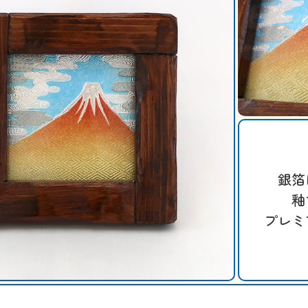
銀箔
釉
プレミ