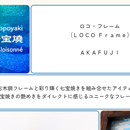
ロコ・フレーム
（ＬＯＣＯ Ｆｒａｍｅ
ＡＫＡＦＵＪＩ
古木調フレームと彩り輝く七宝焼きを組み合せたアイテ
宝焼きの艶めきをダイレクトに感じるユニークなフレ