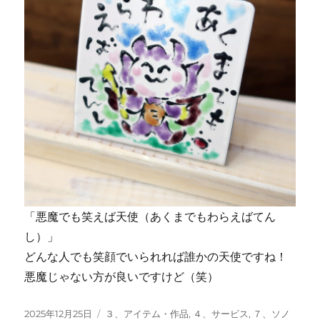
「悪魔でも笑えば天使（あくまでもわらえばてん
し）」
どんな人でも笑顔でいられれば誰かの天使ですね！
悪魔じゃない方が良いですけど（笑）
投
カ
2025年12月25日
３、アイテム・作品
,
４、サービス
,
７、ソノ