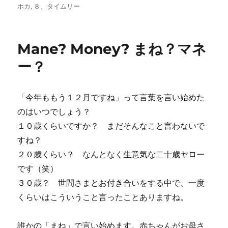
稿
テ
ホカ
,
８、タイムリー
日:
ゴ
リ
ー
Mane? Money? まね？マネ
ー？
「今年ももう１２月ですね」って言葉を言い始めた
のはいつでしょう？
１０歳くらいですか？ まだそんなこと言わないで
すね？
２０歳くらい？ なんとなく生意気な二十歳ヤロー
です（笑）
３０歳？ 世間さまとお付き合いをする中で、一度
くらいはこういうこと言ったことありますね。
誰かの「まね」で言い始めます。赤ちゃんがお母さ