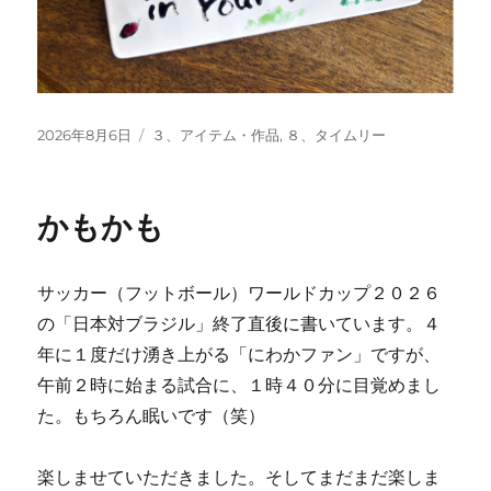
投
カ
2026年8月6日
３、アイテム・作品
,
８、タイムリー
稿
テ
日:
ゴ
リ
かもかも
ー
サッカー（フットボール）ワールドカップ２０２６
の「日本対ブラジル」終了直後に書いています。４
年に１度だけ湧き上がる「にわかファン」ですが、
午前２時に始まる試合に、１時４０分に目覚めまし
た。もちろん眠いです（笑）
楽しませていただきました。そしてまだまだ楽しま