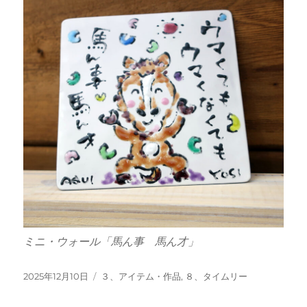
ミニ・ウォール「馬ん事 馬ん才」
投
カ
2025年12月10日
３、アイテム・作品
,
８、タイムリー
稿
テ
日:
ゴ