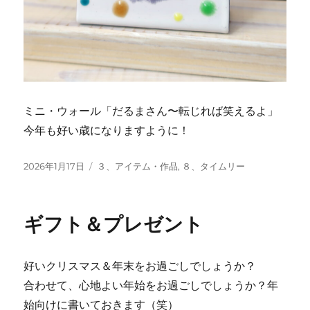
ミニ・ウォール「だるまさん〜転じれば笑えるよ」
今年も好い歳になりますように！
投
カ
2026年1月17日
３、アイテム・作品
,
８、タイムリー
稿
テ
日:
ゴ
リ
ギフト＆プレゼント
ー
好いクリスマス＆年末をお過ごしでしょうか？
合わせて、心地よい年始をお過ごしでしょうか？年
始向けに書いておきます（笑）