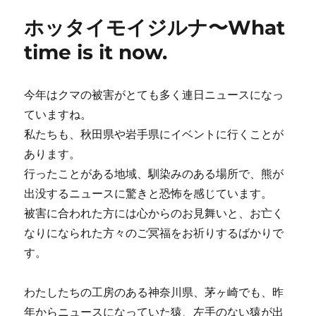
リ
ホッタイモイジルナ〜What
ー
time is it now.
今年はクマの被害がとても多く連日ニュースになっ
ていますね。
私たちも、秋田県や岩手県にイベントに行くことが
あります。
行ったことがある地域、馴染みのある場所で、熊が
出没するニュースに驚きと恐怖を感じています。
被害に合われた方には心からのお見舞いと、お亡く
なりになられた方々のご冥福をお祈りするばかりで
す。
わたしたちの工房のある神奈川県、茅ヶ崎でも、昨
年からニュースになっていた猿、左手のない猿が出