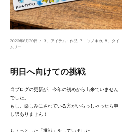
投
カ
2026年6月30日
３、アイテム・作品
,
７、ソノホカ
,
８、タイ
稿
テ
ムリー
日:
ゴ
リ
ー
明日へ向けての挑戦
当ブログの更新が、今年の初めから出来ていません
でした。
もし、楽しみにされている方がいらっしゃったら申
し訳ありません！
ちょっとした「挑戦」をしていました。