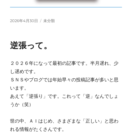
投
カ
2026年4月30日
未分類
稿
テ
日:
ゴ
リ
逆張って。
ー
２０２６年になって最初の記事です。半月遅れ、少
し遅めです。
ＳＮＳやブログでは年始早々の投稿記事が多いと思
います。
あえて「逆張り」です。これって「逆」なんでしょ
うか（笑）
世の中、ＡＩはじめ、さまざまな「正しい」と思わ
れる情報がたくさんです。