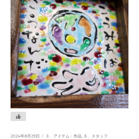
投
カ
2024年8月29日
３、アイテム・作品
,
６、スタッフ