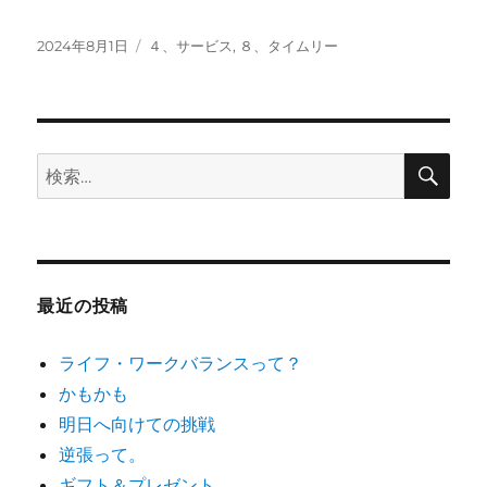
投
カ
2024年8月1日
４、サービス
,
８、タイムリー
稿
テ
日:
ゴ
リ
ー
検
検
索
索:
最近の投稿
ライフ・ワークバランスって？
かもかも
明日へ向けての挑戦
逆張って。
ギフト＆プレゼント