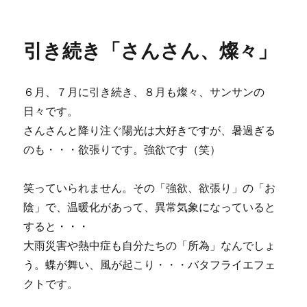
稿
テ
日:
ゴ
リ
引き続き「さんさん、燦々」
ー
６月、７月に引き続き、８月も燦々、サンサンの
日々です。
さんさんと降り注ぐ陽光は大好きですが、暑過ぎる
のも・・・欲張りです。強欲です（笑）
笑っていられません。その「強欲、欲張り」の「お
陰」で、温暖化があって、異常気象になっていると
すると・・・
大雨災害や熱中症も自分たちの「所為」なんでしょ
う。蝶が舞い、風が起こり・・・バタフライエフェ
クトです。