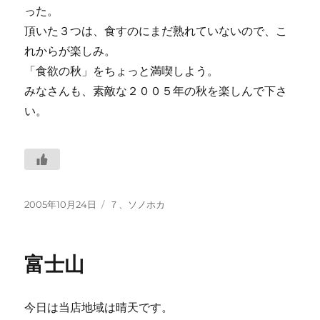
った。
頂いた３つは、食すのにまだ熟れていないので、こ
れからが楽しみ。
「食欲の秋」をちょっと満喫しよう。
みなさんも、素敵な２００５年の秋を楽しんで下さ
い。
投
カ
2005年10月24日
７、ソノホカ
稿
テ
日:
ゴ
リ
富士山
ー
今日は当店地域は晴天です。