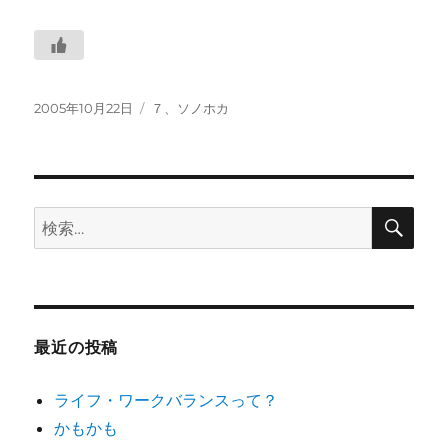
投
カ
2005年10月22日
７、ソノホカ
稿
テ
日:
ゴ
リ
ー
検
検
索
索:
最近の投稿
ライフ・ワークバランスって？
かもかも