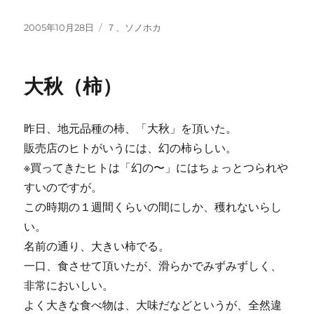
投
カ
2005年10月28日
７、ソノホカ
稿
テ
日:
ゴ
リ
大秋（柿）
ー
昨日、地元品種の柿、「大秋」を頂いた。
販売店のヒトがいうには、幻の柿らしい。
※買ってきたヒトは「幻の〜」にはちょっとつられや
すいのですが。
この時期の１週間くらいの間にしか、穫れないらし
い。
名前の通り、大きい柿でる。
一口、食させて頂いたが、滑らかでみずみずしく、
非常においしい。
よく大きな食べ物は、大味だなどというが、全然違