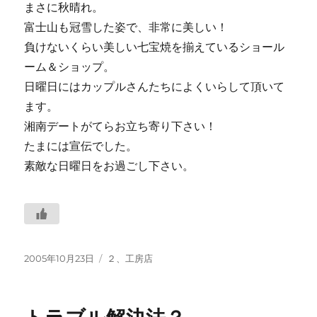
まさに秋晴れ。
富士山も冠雪した姿で、非常に美しい！
負けないくらい美しい七宝焼を揃えているショール
ーム＆ショップ。
日曜日にはカップルさんたちによくいらして頂いて
ます。
湘南デートがてらお立ち寄り下さい！
たまには宣伝でした。
素敵な日曜日をお過ごし下さい。
投
カ
2005年10月23日
２、工房店
稿
テ
日:
ゴ
リ