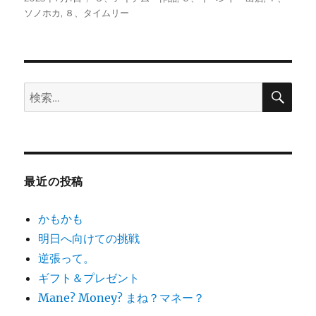
稿
テ
ソノホカ
,
８、タイムリー
日:
ゴ
リ
ー
検
検
索
索:
最近の投稿
かもかも
明日へ向けての挑戦
逆張って。
ギフト＆プレゼント
Mane? Money? まね？マネー？