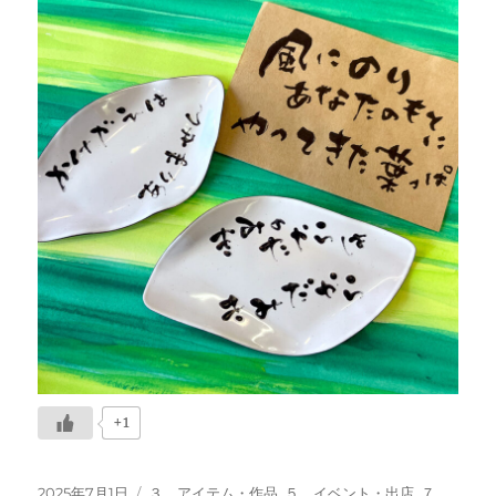
+1
投
カ
2025年7月1日
３、アイテム・作品
,
５、イベント・出店
,
７、