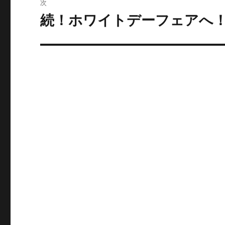
次
ゲ
続！ホワイトデーフェアへ
次
の
ー
投
シ
稿:
ョ
ン