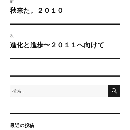
前
稿
秋来た。２０１０
前
の
ナ
投
ビ
稿:
次
ゲ
進化と進歩〜２０１１へ向けて
次
の
ー
投
シ
稿:
ョ
検
検
索
ン
索:
最近の投稿