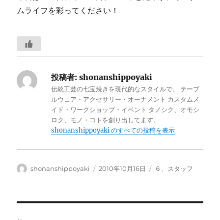
ムライフを彩ってください！
投稿者:
shonanshippoyaki
伝統工芸の七宝焼きを現代的なスタイルで。 テーブ
ルウェア・アクセサリー・オーナメント カスタムメ
イド・ワークショップ・イベント タノシク、オモシ
ロク、モノ・コトを創り出してます。
shonanshippoyaki のすべての投稿を表示
投
投
カ
shonanshippoyaki
2010年10月16日
６、スタッフ
稿
稿
テ
者
日:
ゴ
リ
ー
投