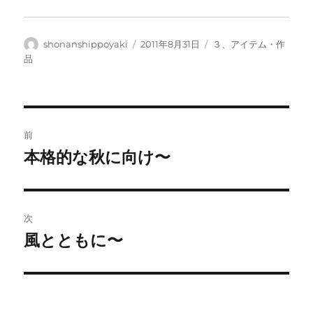
投
投
カ
shonanshippoyaki
2011年8月31日
３、アイテム・作
稿
稿
テ
品
者
日:
ゴ
リ
ー
投
前
稿
本格的な秋に向け〜
前
の
ナ
投
ビ
稿:
次
ゲ
風とともに〜
次
の
ー
投
シ
稿: