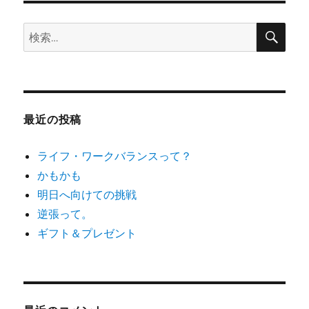
ョ
検
検
索
ン
索:
最近の投稿
ライフ・ワークバランスって？
かもかも
明日へ向けての挑戦
逆張って。
ギフト＆プレゼント