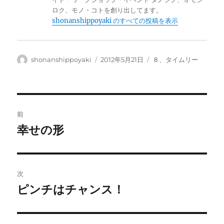
ロク、モノ・コトを創り出してます。
shonanshippoyaki のすべての投稿を表示
投
投
カ
shonanshippoyaki
2012年5月21日
８、タイムリー
稿
稿
テ
者
日:
ゴ
リ
ー
投
前
稿
幸せの形
前
の
ナ
投
ビ
稿:
次
ゲ
ピンチはチャンス！
次
の
ー
投