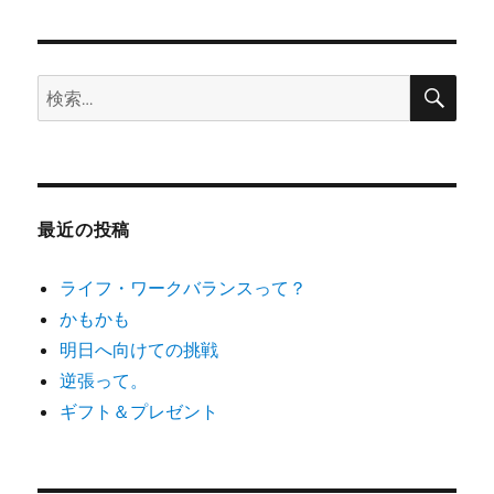
シ
稿:
ョ
検
検
索
ン
索:
最近の投稿
ライフ・ワークバランスって？
かもかも
明日へ向けての挑戦
逆張って。
ギフト＆プレゼント