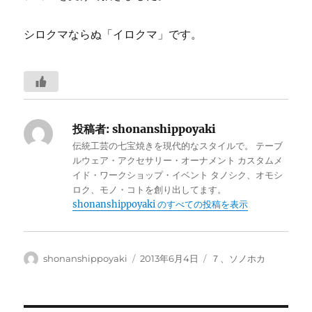
シロクマならぬ「イロクマ」です。
投稿者:
shonanshippoyaki
伝統工芸の七宝焼きを現代的なスタイルで。 テーブ
ルウェア・アクセサリー・オーナメント カスタムメ
イド・ワークショップ・イベント タノシク、オモシ
ロク、モノ・コトを創り出してます。
shonanshippoyaki のすべての投稿を表示
投
投
カ
shonanshippoyaki
2013年6月4日
７、ソノホカ
稿
稿
テ
者
日:
ゴ
リ