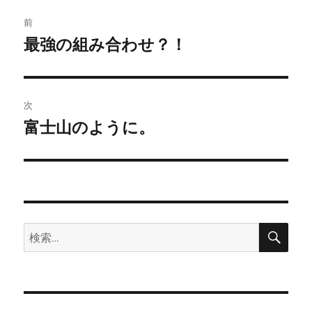
ー
投
前
稿
最強の組み合わせ？！
前
の
ナ
投
ビ
稿:
次
ゲ
富士山のように。
次
の
ー
投
シ
稿:
ョ
検
検
索
ン
索: